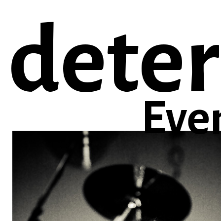
deter
Eve